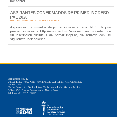
horizontal.
ASPIRANTES CONFIRMADOS DE PRIMER INGRESO
PAE 2026
UNIDAD LINDA VISTA, JUÁREZ Y MARÍN
Aspirantes confirmados de primer ingreso a partir del 13 de julio
pueden ingresar a http://www.uanl.mx/enlinea para proceder con
su inscripción definitiva de primer ingreso, de acuerdo con las
siguientes indicaciones..
Preparatoria No. 22
Unidad Linda Vista, Vista Aurora No.220 Col. Linda Vista Guadalupe,
Nuevo León
Unidad Juárez, Av. Benito Juárez No.241 entre Pedro Garza y Teofilo
Salinas Col. Centro Benito Juárez, Nuevo León
Teléfono: (81) 27 23 93 04