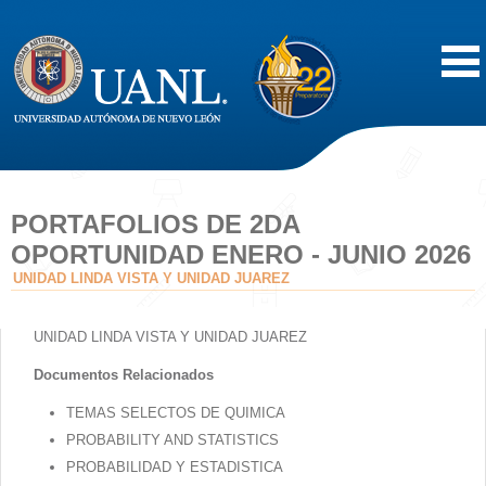
Inicio
Acerca de
PORTAFOLIOS DE 2DA
OPORTUNIDAD ENERO - JUNIO 2026
Oferta Educativa
UNIDAD LINDA VISTA Y UNIDAD JUAREZ
Vida Estudiantil
UNIDAD LINDA VISTA Y UNIDAD JUAREZ
Documentos Relacionados
Servicios
TEMAS SELECTOS DE QUIMICA
Difusión
PROBABILITY AND STATISTICS
PROBABILIDAD Y ESTADISTICA